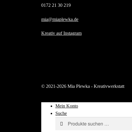
0172 21 30 219
mia@miaplewka.de
Kreativ auf Instagram
© 2021-2026 Mia Plewka - Kreativwerkstatt
Mein Konto
Suche
Suchen
Suchen
nach: