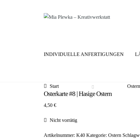
Zur
Zum
Navigation
Inhalt
springen
springen
INDIVIDUELLE ANFERTIGUNGEN
L
Start
Oster
Osterkarte #8 | Hasige Ostern
4,50
€
Nicht vorrätig
Artikelnummer:
K40
Kategorie:
Ostern
Schlagw