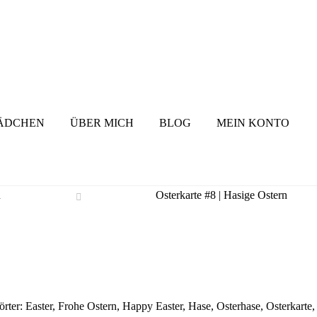
ÄDCHEN
ÜBER MICH
BLOG
MEIN KONTO
n
Osterkarte #8 | Hasige Ostern
örter:
Easter
,
Frohe Ostern
,
Happy Easter
,
Hase
,
Osterhase
,
Osterkarte
,