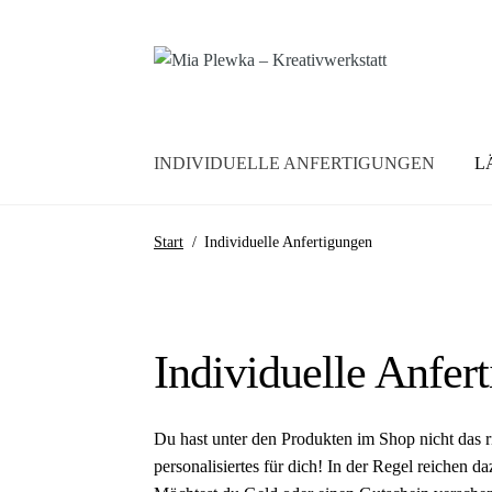
Zur
Zum
Navigation
Inhalt
springen
springen
INDIVIDUELLE ANFERTIGUNGEN
L
Start
/
Individuelle Anfertigungen
Individuelle Anfer
Du hast unter den Produkten im Shop nicht das ri
personalisiertes für dich! In der Regel reichen 