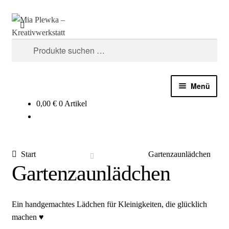
Suchen
Zur
Zum
Navigation
Inhalt
springen
springen
Suchen
nach:
Menü
0,00
€
0 Artikel
INDIVIDUELLE ANFERTIGUNGEN
LÄDCHEN
Start
Gartenzaunlädchen
ÜBER MICH
Gartenzaunlädchen
BLOG
Ein handgemachtes Lädchen für Kleinigkeiten, die glücklich
machen ♥
MEIN KONTO