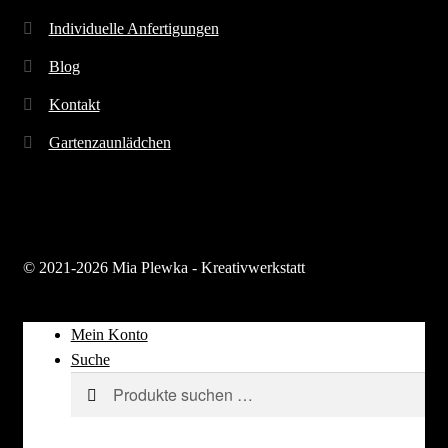
Individuelle Anfertigungen
Blog
Kontakt
Gartenzaunlädchen
© 2021-2026 Mia Plewka - Kreativwerkstatt
Mein Konto
Suche
Suchen
Suchen
nach: