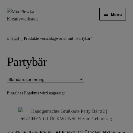
Zur
Zum
Menü
Navigation
Inhalt
springen
springen
INDIVIDUELLE ANFERTIGUNGEN
Start
Produkte verschlagwortet mit „Partybär“
LÄDCHEN
Partybär
ÜBER MICH
BLOG
MEIN KONTO
Einzelnes Ergebnis wird angezeigt
Grußkarte Party-Bär #2 | ♥LICHEN GLÜCKWUNSCH zum