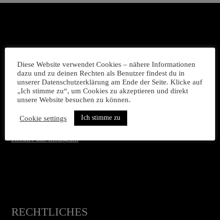
Käthe-Miethe-Straße 17
Diese Website verwendet Cookies – nähere Informationen
 18311 Ribnitz-Damgarten
dazu und zu deinen Rechten als Benutzer findest du in
unserer Datenschutzerklärung am Ende der Seite. Klicke auf
„Ich stimme zu“, um Cookies zu akzeptieren und direkt
0172 21 30 219
unsere Website besuchen zu können.
mia@miaplewka.de
Ich stimme zu
Cookie settings
Kreativ auf Instagram
RECHTLICHES