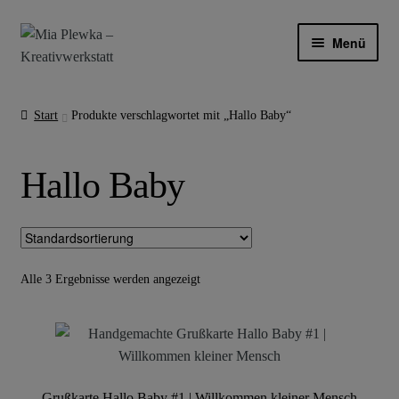
Zur
Zum
Menü
Navigation
Inhalt
springen
springen
INDIVIDUELLE ANFERTIGUNGEN
Start
Produkte verschlagwortet mit „Hallo Baby“
LÄDCHEN
Hallo Baby
ÜBER MICH
BLOG
MEIN KONTO
Alle 3 Ergebnisse werden angezeigt
Grußkarte Hallo Baby #1 | Willkommen kleiner Mensch