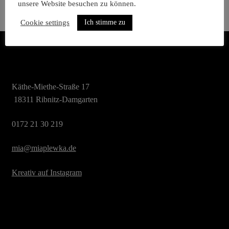
unsere Website besuchen zu können.
Ich stimme zu
Cookie settings
Käthe-Miethe-Straße 17
 18311 Ribnitz-Damgarten
0172 21 30 219
mia@miaplewka.de
Kreativ auf Instagram