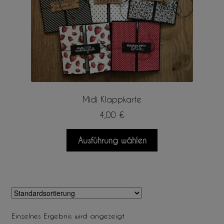
Midi Klappkarte
4,00
€
Dieses
Ausführung wählen
Produkt
weist
mehrere
Varianten
auf.
Die
Einzelnes Ergebnis wird angezeigt
Optionen