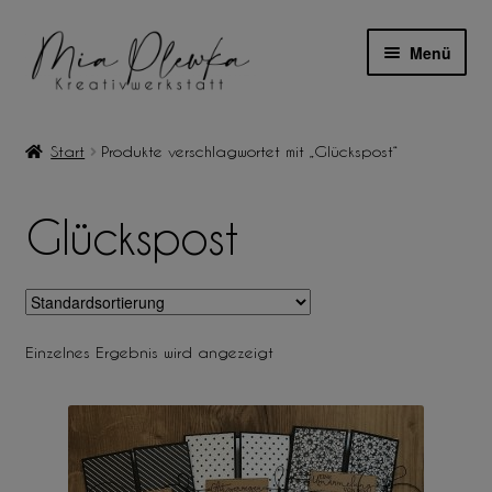
Zur
Zum
Menü
Navigation
Inhalt
springen
springen
INDIVIDUELLE ANFERTIGUNGEN
Start
Produkte verschlagwortet mit „Glückspost“
LÄDCHEN
Glückspost
ÜBER MICH
BLOG
Einzelnes Ergebnis wird angezeigt
MEIN KONTO