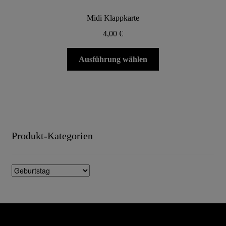
Midi Klappkarte
4,00
€
Dieses
Ausführung wählen
Produkt
weist
mehrere
Varianten
auf.
Die
Produkt-Kategorien
Optionen
können
auf
der
Produktseite
gewählt
werden