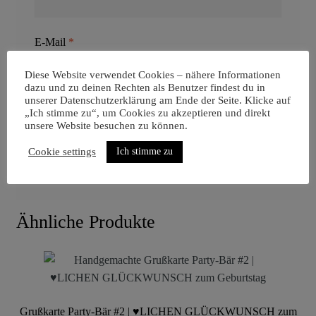
E-Mail
*
Diese Website verwendet Cookies – nähere Informationen
dazu und zu deinen Rechten als Benutzer findest du in
unserer Datenschutzerklärung am Ende der Seite. Klicke auf
Name, E-Mail-Adresse und Website in diesem
„Ich stimme zu“, um Cookies zu akzeptieren und direkt
Browser für meinen nächsten Kommentar speichern.
unsere Website besuchen zu können.
Ich stimme zu
Cookie settings
Ähnliche Produkte
Grußkarte Party-Bär #2 | ♥LICHEN GLÜCKWUNSCH zum