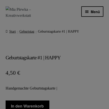
Zur
Zum
Menü
Navigation
Inhalt
springen
springen
INDIVIDUELLE ANFERTIGUNGEN
Start
Geburtstag
Geburtstagskarte #1 | HAPPY
LÄDCHEN
ÜBER MICH
Geburtstagskarte #1 | HAPPY
BLOG
4,50
€
MEIN KONTO
Handgemachte Geburtstagskarte |
Geburtstagskarte
In den Warenkorb